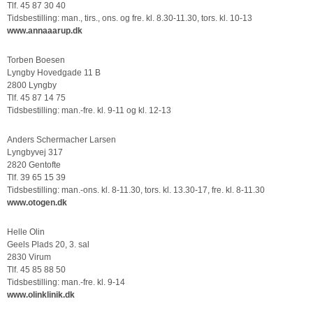
Tlf. 45 87 30 40
Tidsbestilling: man., tirs., ons. og fre. kl. 8.30-11.30, tors. kl. 10-13
www.annaaarup.dk
Torben Boesen
Lyngby Hovedgade 11 B
2800 Lyngby
Tlf. 45 87 14 75
Tidsbestilling: man.-fre. kl. 9-11 og kl. 12-13
Anders Schermacher Larsen
Lyngbyvej 317
2820 Gentofte
Tlf. 39 65 15 39
Tidsbestilling: man.-ons. kl. 8-11.30, tors. kl. 13.30-17, fre. kl. 8-11.30
www.otogen.dk
Helle Olin
Geels Plads 20, 3. sal
2830 Virum
Tlf. 45 85 88 50
Tidsbestilling: man.-fre. kl. 9-14
www.olinklinik.dk