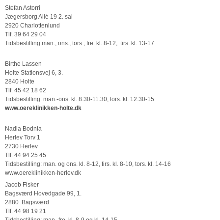
Stefan Astorri
Jægersborg Allé 19 2. sal
2920 Charlottenlund
Tlf. 39 64 29 04
Tidsbestilling:man., ons., tors., fre. kl. 8-12, tirs. kl. 13-17
Birthe Lassen
Holte Stationsvej 6, 3.
2840 Holte
Tlf. 45 42 18 62
Tidsbestilling: man.-ons. kl. 8.30-11.30, tors. kl. 12.30-15
www.oereklinikken-holte.dk
Nadia Bodnia
Herlev Torv 1
2730 Herlev
Tlf. 44 94 25 45
Tidsbestilling: man. og ons. kl. 8-12, tirs. kl. 8-10, tors. kl. 14-16
www.oereklinikken-herlev.dk
Jacob Fisker
Bagsværd Hovedgade 99, 1.
2880 Bagsværd
Tlf. 44 98 19 21