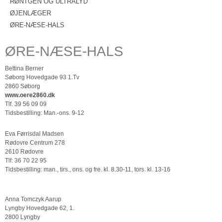
RØNTGEN OG ULTRALYD
ØJENLÆGER
ØRE-NÆSE-HALS
ØRE-NÆSE-HALS
Bettina Berner
Søborg Hovedgade 93 1.Tv
2860 Søborg
www.oere2860.dk
Tlf. 39 56 09 09
Tidsbestilling: Man.-ons. 9-12
Eva Førrisdal Madsen
Rødovre Centrum 278
2610 Rødovre
Tlf: 36 70 22 95
Tidsbestilling: man., tirs., ons. og fre. kl. 8.30-11, tors. kl. 13-16
Anna Tomczyk Aarup
Lyngby Hovedgade 62, 1.
2800 Lyngby